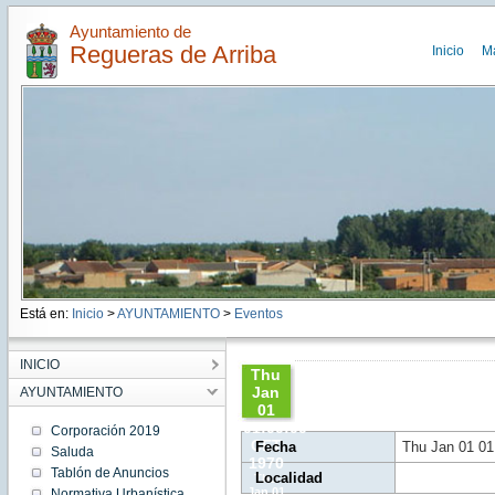
Ayuntamiento de
Regueras de Arriba
Inicio
M
Está en:
Inicio
>
AYUNTAMIENTO
>
Eventos
INICIO
Thu
Jan
AYUNTAMIENTO
01
01:00:00
Corporación 2019
CET
Fecha
Thu Jan 01 01
Saluda
1970
Tablón de Anuncios
Localidad
Thu
Jan 01
Normativa Urbanística